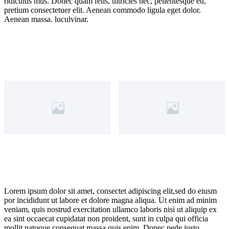
ridiculus mus. Donec quam felis, ultricies nec, pellentesque eu,
pretium consectetuer elit. Aenean commodo ligula eget dolor.
Aenean massa. luculvinar.
Lorem ipsum dolor sit amet, consectet adipiscing elit,sed do eiusm
por incididunt ut labore et dolore magna aliqua. Ut enim ad minim
veniam, quis nostrud exercitation ullamco laboris nisi ut aliquip ex
ea sint occaecat cupidatat non proident, sunt in culpa qui officia
mollit natoque consequat massa quis enim. Donec pede justo,