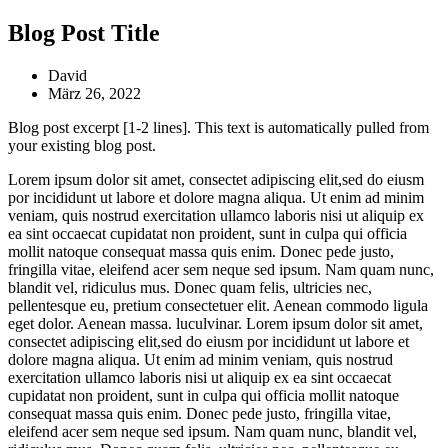
Zum
Blog Post Title
Inhalt
wechseln
David
März 26, 2022
Blog post excerpt [1-2 lines]. This text is automatically pulled from
your existing blog post.
Lorem ipsum dolor sit amet, consectet adipiscing elit,sed do eiusm
por incididunt ut labore et dolore magna aliqua. Ut enim ad minim
veniam, quis nostrud exercitation ullamco laboris nisi ut aliquip ex
ea sint occaecat cupidatat non proident, sunt in culpa qui officia
mollit natoque consequat massa quis enim. Donec pede justo,
fringilla vitae, eleifend acer sem neque sed ipsum. Nam quam nunc,
blandit vel, ridiculus mus. Donec quam felis, ultricies nec,
pellentesque eu, pretium consectetuer elit. Aenean commodo ligula
eget dolor. Aenean massa. luculvinar. Lorem ipsum dolor sit amet,
consectet adipiscing elit,sed do eiusm por incididunt ut labore et
dolore magna aliqua. Ut enim ad minim veniam, quis nostrud
exercitation ullamco laboris nisi ut aliquip ex ea sint occaecat
cupidatat non proident, sunt in culpa qui officia mollit natoque
consequat massa quis enim. Donec pede justo, fringilla vitae,
eleifend acer sem neque sed ipsum. Nam quam nunc, blandit vel,